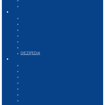
SONDERFAHRTEN
LOGISTIK UND LAGER
UNTERNEHMEN
UNTERNEHMENSDATEN
QUALITÄT UND UMWELT
HISTORIE
REFERENZEN
FAQ
MEDIATHEK
DIEZIPEDIA
KONTAKT
GESCHÄFTSLEITUNG
BEREICHSLEITUNG
VERTRIEB
DISPOSITION
VERWALTUNG
BUCHHALTUNG
FUHRPARK / LAGER