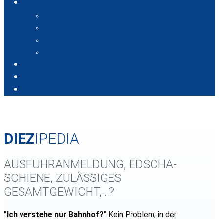
FUHRPARK
SATTELZÜGE
GLIEDERZÜGE
SPEZIALFAHRZEUGE
KLEINFAHRZEUGE
AKTUELLES
JOBS UND KARRIERE
DOWNLOADS
DIEZ
IPEDIA
AUSFUHRANMELDUNG, EDSCHA-
SCHIENE, ZULÄSSIGES
GESAMTGEWICHT,...?
"Ich verstehe nur Bahnhof?"
Kein Problem, in der