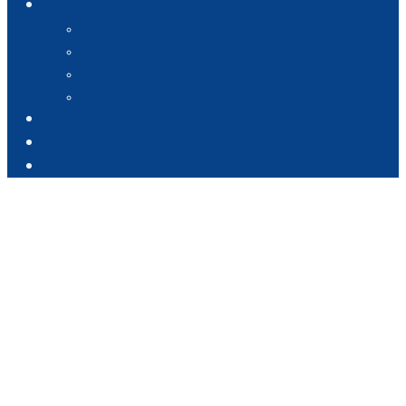
FUHRPARK
SATTELZÜGE
GLIEDERZÜGE
SPEZIALFAHRZEUGE
KLEINFAHRZEUGE
AKTUELLES
JOBS UND KARRIERE
DOWNLOADS