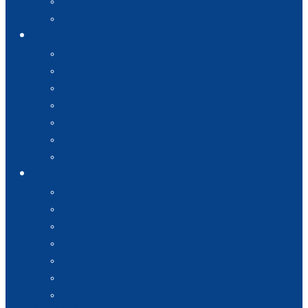
SONDERFAHRTEN
LOGISTIK UND LAGER
UNTERNEHMEN
UNTERNEHMENSDATEN
QUALITÄT UND UMWELT
HISTORIE
REFERENZEN
FAQ
MEDIATHEK
DIEZIPEDIA
KONTAKT
GESCHÄFTSLEITUNG
BEREICHSLEITUNG
VERTRIEB
DISPOSITION
VERWALTUNG
BUCHHALTUNG
FUHRPARK / LAGER