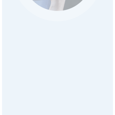
HABBL MACHT
PROZESSE DIGITAL
2018
Durch die Umstellung unseres Telematiksystems auf die App
habbl
haben wir nun eine minutengenaue
Datenübermittlung, sowie die Ablieferbelege digital
und zeitgleich in unserem Büro.