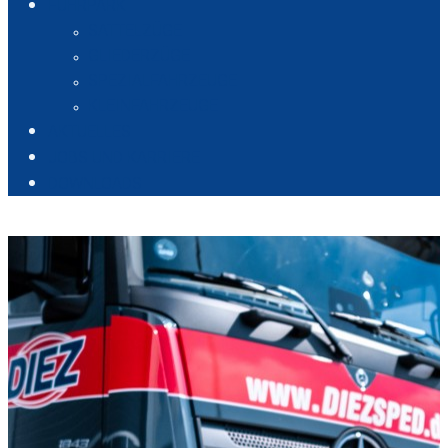
FUHRPARK
SATTELZÜGE
GLIEDERZÜGE
SPEZIALFAHRZEUGE
KLEINFAHRZEUGE
AKTUELLES
JOBS UND KARRIERE
DOWNLOADS