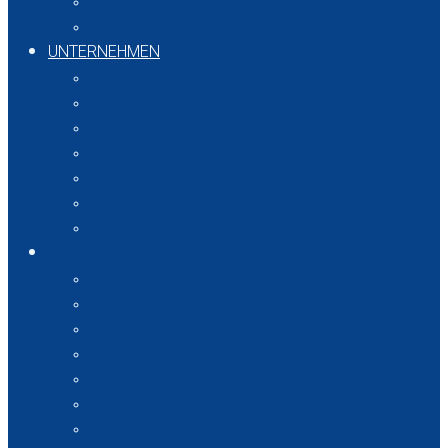
SONDERFAHRTEN
LOGISTIK UND LAGER
UNTERNEHMEN
UNTERNEHMENSDATEN
QUALITÄT UND UMWELT
HISTORIE
REFERENZEN
FAQ
MEDIATHEK
DIEZIPEDIA
KONTAKT
GESCHÄFTSLEITUNG
BEREICHSLEITUNG
VERTRIEB
DISPOSITION
VERWALTUNG
BUCHHALTUNG
FUHRPARK / LAGER