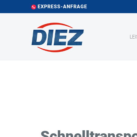
EXPRESS-ANFRAGE
LE
Schnelltranspo